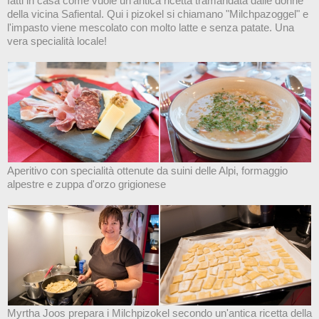
fatti in casa come vuole un'antica ricetta tramandata dalle donne
della vicina Safiental. Qui i pizokel si chiamano "Milchpazoggel" e
l'impasto viene mescolato con molto latte e senza patate. Una
vera specialità locale!
Aperitivo con specialità ottenute da suini delle Alpi, formaggio
alpestre e zuppa d'orzo grigionese
Myrtha Joos prepara i Milchpizokel secondo un'antica ricetta della