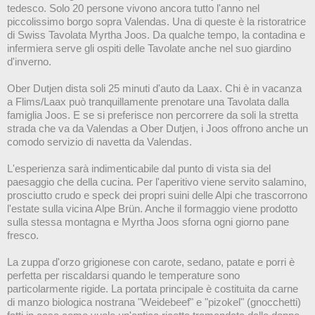
tedesco. Solo 20 persone vivono ancora tutto l'anno nel
piccolissimo borgo sopra Valendas. Una di queste è la ristoratrice
di Swiss Tavolata Myrtha Joos. Da qualche tempo, la contadina e
infermiera serve gli ospiti delle Tavolate anche nel suo giardino
d'inverno.
Ober Dutjen dista soli 25 minuti d'auto da Laax. Chi è in vacanza
a Flims/Laax può tranquillamente prenotare una Tavolata dalla
famiglia Joos. E se si preferisce non percorrere da soli la stretta
strada che va da Valendas a Ober Dutjen, i Joos offrono anche un
comodo servizio di navetta da Valendas.
L'esperienza sarà indimenticabile dal punto di vista sia del
paesaggio che della cucina. Per l'aperitivo viene servito salamino,
prosciutto crudo e speck dei propri suini delle Alpi che trascorrono
l'estate sulla vicina Alpe Brün. Anche il formaggio viene prodotto
sulla stessa montagna e Myrtha Joos sforna ogni giorno pane
fresco.
La zuppa d'orzo grigionese con carote, sedano, patate e porri è
perfetta per riscaldarsi quando le temperature sono
particolarmente rigide. La portata principale è costituita da carne
di manzo biologica nostrana "Weidebeef" e "pizokel" (gnocchetti)