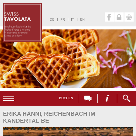
DE
|
FR
|
IT
|
EN
BUCHEN
ERIKA HÄNNI, REICHENBACH IM
KANDERTAL BE