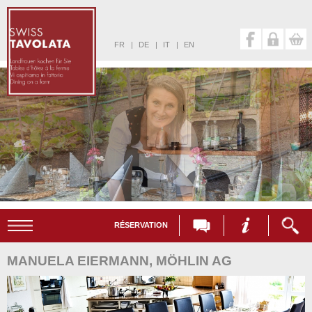
FR
|
DE
|
IT
|
EN
RÉSERVATION
MANUELA EIERMANN, MÖHLIN AG