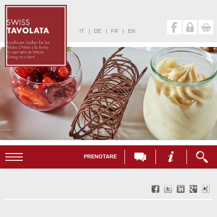
IT
|
DE
|
FR
|
EN
PRENOTARE